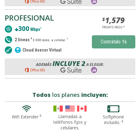
PROFESIONAL
1,579
$
300
PRONTO PAGO *
†
Mbps
2
2 líneas
3
3.500 mins. a celular.
Contrátalo Ya
Cloud Asesor Virtual
INCLUYE 2
ADEMÁS
A ELEGIR:
Todos
los planes
incluyen:
4
Llamadas a
Softphone
Wifi Extender
4
teléfonos fijos y
incluido.
celulares.