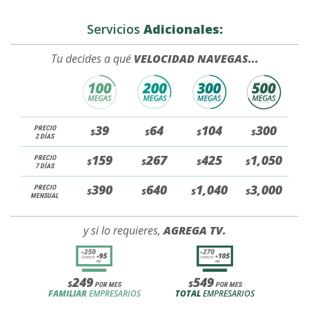
Servicios
Adicionales:
Tu decides a qué
VELOCIDAD NAVEGAS...
39
64
104
300
PRECIO
$
$
$
$
2 DÍAS
159
267
425
1,050
PRECIO
$
$
$
$
7 DÍAS
390
640
1,040
3,000
PRECIO
$
$
$
$
MENSUAL
y si lo requieres,
AGREGA TV.
249
549
$
$
POR MES
POR MES
FAMILIAR
EMPRESARIOS
TOTAL
EMPRESARIOS