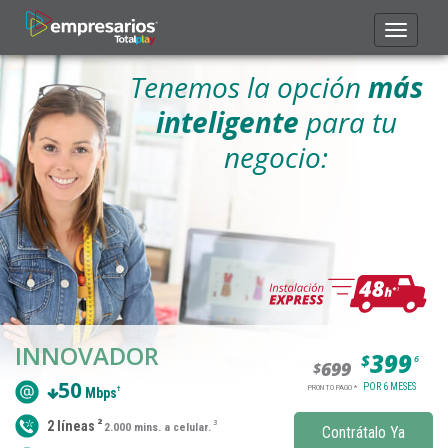
Toggle
navigat
Tenemos la opción
más
inteligente
para tu
negocio:
INNOVADOR
399
$
6
699
$
50
POR 6 MESES
PRONTO PAGO *
†
Mbps
2
2 líneas
3
2.000 mins. a celular.
Contrátalo Ya