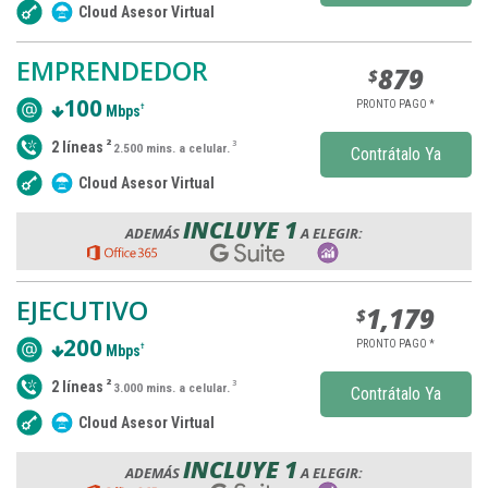
Cloud Asesor Virtual
EMPRENDEDOR
879
$
100
PRONTO PAGO *
†
Mbps
2
2 líneas
3
2.500 mins. a celular.
Contrátalo Ya
Cloud Asesor Virtual
INCLUYE 1
ADEMÁS
A ELEGIR:
EJECUTIVO
1,179
$
200
PRONTO PAGO *
†
Mbps
2
2 líneas
3
3.000 mins. a celular.
Contrátalo Ya
Cloud Asesor Virtual
INCLUYE 1
ADEMÁS
A ELEGIR: