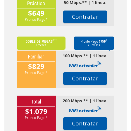
50 Mbps.** | 1 línea
.
Práctico
$649
Contratar
Pronto Pago*
†††
†
DOBLE DE MEGAS
Pronto Pago
759
$
3 meses
x 6 meses
100 Mbps.** | 1 línea
.
Familiar
$829
Pronto Pago*
Contratar
200 Mbps.** | 1 línea
.
Total
$1.079
Pronto Pago*
Contratar