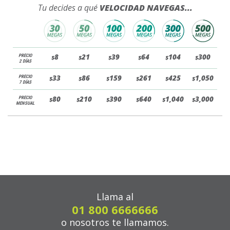
Tu decides a qué
VELOCIDAD NAVEGAS...
8
21
39
64
104
300
PRECIO
$
$
$
$
$
$
2 DÍAS
33
86
159
261
425
1,050
PRECIO
$
$
$
$
$
$
7 DÍAS
80
210
390
640
1,040
3,000
PRECIO
$
$
$
$
$
$
MENSUAL
Llama al
01 800 6666666
o nosotros te llamamos.