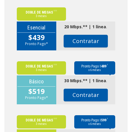
†††
DOBLE DE MEGAS
3 meses
20 Mbps.** | 1 línea
.
Esencial
$439
Contratar
Pronto Pago*
†††
†
DOBLE DE MEGAS
Pronto Pago
489
$
3 meses
x 6 meses
30 Mbps.** | 1 línea
.
Básico
$519
Contratar
Pronto Pago*
†††
†
DOBLE DE MEGAS
Pronto Pago
599
$
3 meses
x 6 meses