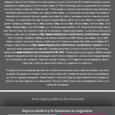
Dobleplay Familiar, Total, Premium y Sin Límite recibirán sin costo el servicio de Wifi Extender. Al terminar los meses
| *
de promoción se deberá pagar el servicio a precio regular.
Precio Pronto pago: aplica al pago dentro de los primeros
diez días naturales a partir de la fecha de corte. **Para navegar a la máxima velocidad de descarga contratada, se
recomienda conectarse vía alámbrica utilizando un cable ethernet. Las velocidades de transferencia de internet se
ofrecen hasta la velocidad indicada y pueden variar debido al tráfico y transferencia de datos fuera de la red de
Totalplay. Las velocidades de carga varían en los planes debido a que el servicio de internet es asimétrico: para
planes Tripleplay y Dobleplay Inicial 1mbps, Esencial 2mbps, Básico 3mbps, Práctico 5mbps, Familiar 10mbps, Total
| 1.
| 2.
20mbps, Premium 30mbps y Sin Límite 50mbps.
No incluye equipo telefónico.
Velocidad de descarga, aplica
| 3.
para Plan Sin Límite.
Consulta la tabla de las principales ciudades participantes. Las políticas de uso justo y
http://www.totalplay.com.mx/terminos-condiciones-servicio
términos y condiciones de Softphone en
.
Todos los planes Tripleplay y Dobleplay con telefonía incluyen hasta 2,000 llamadas para números fijos y 2,000
| 4.
minutos a celular.
Consulta Términos y Condiciones de TV Interactiva, Cuando Sea, Donde sea, Softphone, WiFi
| 5.
http://www.totalplay.com.mx/terminos-condiciones-servicio
Extender y Punto de Acceso en
.
Es
necesario contar con una pantalla compatible. Disponible para planes con servicio de televisión. Consulta mayor
www.totalplay.com.mx/television/4k-uhd
información en
. Totalplay podrá exigir el pago de $300 por concepto
de depósito en garantía, mismos que serán pagados por el cliente al momento de la instalación. Este pago dependerá
| *1
de los resultados del scoring del cliente realizado por Totalplay.
Tiempo de instalación promedio, sujeto a
condiciones climáticas, ubicación del domicilio y agenda de las cuadrillas.
Totalplay no se hace responsable por errores en la información ocasionados por la conexión de internet o versión de
navegador. Para garantizar la correcta visualización y certeza de la información aquí mostrada, te recomendamos
utilizar los siguientes navegadores: Internet Explorer 11, Microsoft Edge 25, Google Chrome 48, Firefox 44, Opera 35,
Safari 9 o versiones superiores a las mencionadas. Para ver la oferta actualizada, te recomendamos actualizar la
ventana de tu navegador.
Aviso legal y políticas de privacidad
Deja tu número y
te llamamos en segundos.