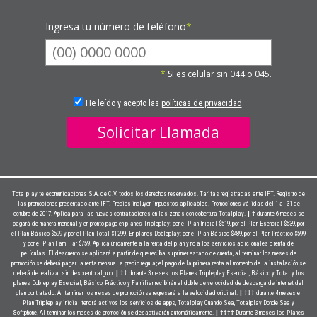
Ingresa tu número de teléfono
*
*
Si es celular sin 044 o 045.
He leído y acepto las
políticas de privacidad
.
Solicitar Llamada
Totalplay telecomunicaciones S.A. de C.V. todos los derechos reservados. Tarifas registradas ante IFT. Registro de
las promociones presentado ante IFT. Precios incluyen impuestos aplicables. Promociones válidas del 1 al 31 de
| †
octubre de 2017. Aplica para las nuevas contrataciones en las zonas con cobertura Totalplay.
durante 6 meses se
pagará de manera mensual y en pronto pago en planes Tripleplay: por el Plan Inicial $519, por el Plan Esencial $539, por
el Plan Básico $599 y por el Plan Total $1,299. En planes Dobleplay: por el Plan Básico $489, por el Plan Práctico $599
y por el Plan Familiar $759. Aplica únicamente a la renta del plan y no a los servicios adicionales o renta de
películas. El descuento se aplicará a partir de que reciba su primer estado de cuenta, al terminar los meses de
promoción se deberá pagar la renta mensual a precio regular, el pago de la primera renta al momento de la instalación se
| ††
deberá de realizar sin descuento alguno.
durante 3 meses los Planes Tripleplay Esencial, Básico y Total y los
planes Dobleplay Esencial, Básico, Práctico y Familiar recibirán el doble de velocidad de descarga de internet del
| †††
plan contratado. Al terminar los meses de promoción se regresará a la velocidad original.
durante 4 meses el
Plan Tripleplay inicial tendrá activos los servicios de apps, Totalplay Cuando Sea, Totalplay Donde Sea y
| ††††
Softphone. Al terminar los meses de promoción se desactivarán automáticamente.
Durante 3 meses los Planes