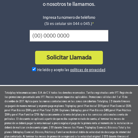
o nosotros te llamamos.
Ingresa tu número de teléfono
(Si es celular sin 044 o 045.)
*
Solicitar Llamada
He leído y acepto las
políticas de privacidad
.
Totalplay telecomunicaciones S.A. de C.V. todos los derechos reservados. Tarifas registradas ante IFT. Registro de
las promociones presentado ante IFT. Precios incluyen impuestos aplicables. Promociones válidas del 1 al 15 de
diciembre de 2017. Aplica para las nuevas contrataciones en las zonas con cobertura Totalplay.
durante 6 meses
| †
se pagará de manera mensual y en pronto pago en planes Tripleplay: por el Plan Inicial $519, por el Plan Esencial $539,
por el Plan Básico $599 y por el Plan Total $1,299. En planes Dobleplay: por el Plan Básico $489, por el Plan Práctico
$599 y por el Plan Familiar $759. Aplica únicamente a la renta del plan y no a los servicios adicionales o renta de
películas. El descuento se aplicará a partir de que reciba su primer estado de cuenta, al terminar los meses de
promoción se deberá pagar la renta mensual a precio regular, el pago de la primera renta al momento de la instalación se
deberá de realizar sin descuento alguno.
durante 3 meses los Planes Tripleplay Esencial, Básico y Total y los
| ††
planes Dobleplay Esencial, Básico, Práctico y Familiar recibirán el doble de velocidad de descarga de internet del
plan contratado. Al terminar los meses de promoción se regresará a la velocidad original.
durante 4 meses el
| †††