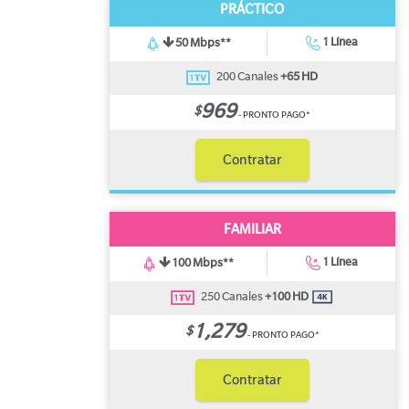
PRÁCTICO
1 Línea
50 Mbps**
200 Canales
+65 HD
969
$
- PRONTO PAGO*
Contratar
FAMILIAR
1 Línea
100 Mbps**
250 Canales
+100 HD
1,279
$
- PRONTO PAGO*
Contratar