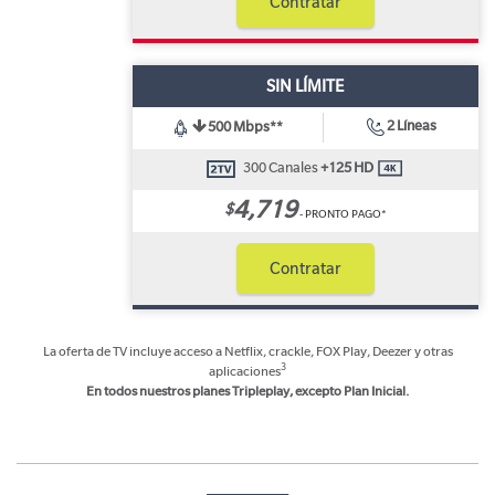
Contratar
SIN LÍMITE
2 Líneas
500 Mbps**
300 Canales
+125 HD
4,719
$
- PRONTO PAGO*
Contratar
La oferta de TV incluye acceso a Netflix, crackle, FOX Play, Deezer y otras
3
aplicaciones
En todos nuestros planes Tripleplay, excepto Plan Inicial.