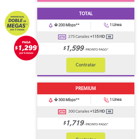
TOTAL
1 Línea
200 Mbps**
275 Canales
+115 HD
1,599
$
- PRONTO PAGO*
Contratar
PREMIUM
1 Línea
300 Mbps**
300 Canales
+125 HD
1,719
$
- PRONTO PAGO*