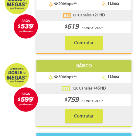
1 Línea
20 Mbps**
80 Canales
+21 HD
619
$
- PRONTO PAGO*
Contratar
BÁSICO
1 Línea
30 Mbps**
120 Canales
+45 HD
759
$
- PRONTO PAGO*
Contratar