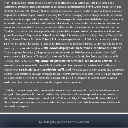
Plan Tripleplay inicial tendrá activos los servicios de apps, Totalplay Cuando Sea, Totalplay Donde Sea y
Softphone. Al terminar los meses de promoción se desactivarán automáticamente.
Durante 3 meses los Planes
| ††††
Dobleplay Familiar, Total, Premium y Sin Límite recibirán sin costo el servicio de Wifi Extender. Al terminar los meses
de promoción se deberá pagar el servicio a precio regular.
Precio Pronto pago: aplica al pago dentro de los primeros
| *
diez días naturales a partir de la fecha de corte. **Para navegar a la máxima velocidad de descarga contratada, se
recomienda conectarse vía alámbrica utilizando un cable ethernet. Las velocidades de transferencia de internet se
ofrecen hasta la velocidad indicada y pueden variar debido al tráfico y transferencia de datos fuera de la red de
Totalplay. Las velocidades de carga varían en los planes debido a que el servicio de internet es asimétrico: para
planes Tripleplay y Dobleplay Inicial 1mbps, Esencial 2mbps, Básico 3mbps, Práctico 5mbps, Familiar 10mbps, Total
20mbps, Premium 30mbps y Sin Límite 50mbps.
No incluye equipo telefónico.
Velocidad de descarga, aplica
| 1.
| 2.
para Plan Sin Límite.
Consulta la tabla de las principales ciudades participantes. Las políticas de uso justo y
| 3.
http://www.totalplay.com.mx/terminos-condiciones-servicio
términos y condiciones de Softphone en
.
Todos los planes Tripleplay y Dobleplay con telefonía incluyen hasta 2,000 llamadas para números fijos y 2,000
minutos a celular.
Consulta Términos y Condiciones de TV Interactiva, Cuando Sea, Donde sea, Softphone, WiFi
| 4.
http://www.totalplay.com.mx/terminos-condiciones-servicio
Extender y Punto de Acceso en
.
Es
| 5.
necesario contar con una pantalla compatible. Disponible para planes con servicio de televisión. Consulta mayor
www.totalplay.com.mx/television/4k-uhd
información en
. Totalplay podrá exigir el pago de $300 por concepto
de depósito en garantía, mismos que serán pagados por el cliente al momento de la instalación. Este pago dependerá
de los resultados del scoring del cliente realizado por Totalplay.
Tiempo de instalación promedio, sujeto a
| *1
condiciones climáticas, ubicación del domicilio y agenda de las cuadrillas.
Totalplay no se hace responsable por errores en la información ocasionados por la conexión de internet o versión de
navegador. Para garantizar la correcta visualización y certeza de la información aquí mostrada, te recomendamos
utilizar los siguientes navegadores: Internet Explorer 11, Microsoft Edge 25, Google Chrome 48, Firefox 44, Opera 35,
Safari 9 o versiones superiores a las mencionadas. Para ver la oferta actualizada, te recomendamos actualizar la
ventana de tu navegador.
Aviso legal y políticas de privacidad