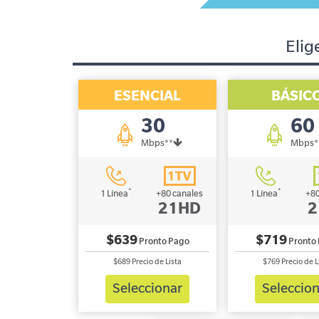
Elig
ESENCIAL
BÁSIC
30
60
Mbps**
Mbps*
*
*
1 Línea
+80 canales
1 Línea
+80
21HD
2
$639
$719
Pronto Pago
Pronto
$689
Precio de Lista
$769
Precio de L
Seleccionar
Seleccio