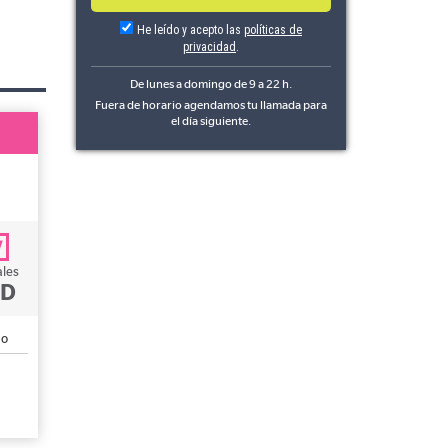
He leído y acepto las
políticas de
privacidad
.
De lunes a domingo de 9 a 22 h.
Fuera de horario agendamos tu llamada para
el día siguiente.
ales
HD
go