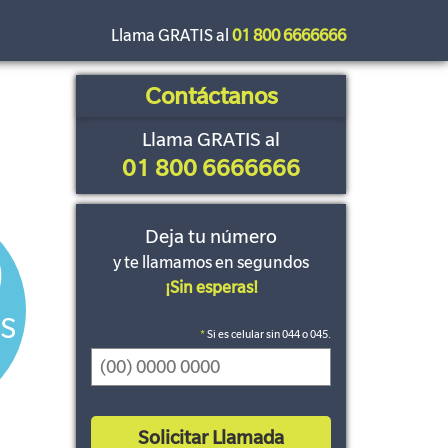
Llama GRATIS al
01 800 6666666
Contáctanos
Llama GRATIS al
01 800 6666666
Deja tu número
y te llamamos en segundos
¡Sin esperas!
*
Si es celular sin 044 o 045.
Solicitar Llamada