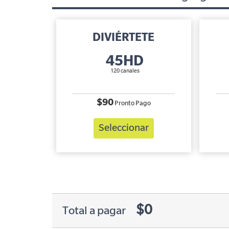
DIVIÉRTETE
45HD
120 canales
$90
Pronto Pago
Seleccionar
$0
Total a pagar