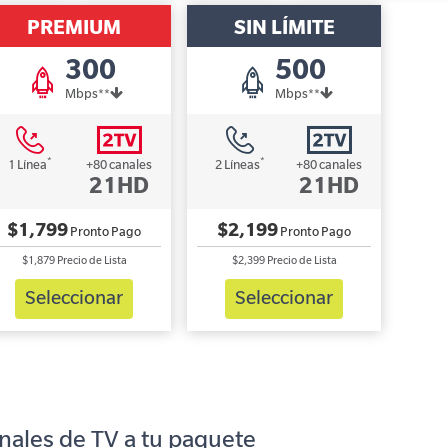
PREMIUM
SIN LÍMITE
300
500
Mbps**
Mbps**
*
*
1 Línea
+80 canales
2 Líneas
+80 canales
21HD
21HD
$1,799
$2,199
Pronto Pago
Pronto Pago
$1,879
Precio de Lista
$2,399
Precio de Lista
Seleccionar
Seleccionar
nales de TV a tu paquete