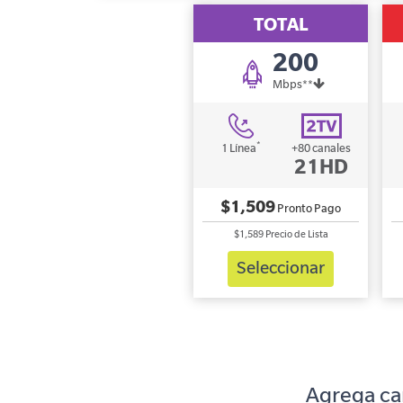
TOTAL
200
Mbps**
*
1 Línea
+80 canales
21HD
$1,509
Pronto Pago
$1,589
Precio de Lista
Seleccionar
Agrega ca