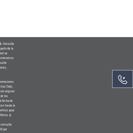
Consulta
3.
partir de la
net se
 internet es
sulta
ones,
 Promociones
iar, Total,
ión original
 de los
la fecha de
ecen hasta la
étrico: para
efónico.
2.
4 consulta
00 por