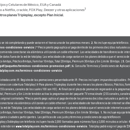
Fijos y Celulares de México, EUA y Canadá
3
o a Netflix, crackle, FOX Play, Deezer y otras aplicaciones
ros planes Tripleplay, excepto Plan Inicial.
s se irá completando y puede variar en el transcurso de los próximos meses.
No incluye equipo telefónico.
2.
nos-condiciones-servicio
|
Precio pronto pago aplica al pago dentro de los primeros diez días naturales a 
*
ecomienda conectarse vía alámbrica utilizando un cable ethernet. Las velocidades de transferencia de inter
de datos fuera de la red de totalplay. Las velocidades de carga varían en los planes debido a que el servicio de
ásico 6mbps, Práctico 8mbps, Familiar 10mbps, Total 20mbps, Premium 30mbps y Sin Límite 50mbps. |
Con
5.
/pdf/paquetes/terminos-condiciones-promocion.pdf
|
Consulta Términos y Condiciones de Aplicaci
6.
talplay.com.mx/terminos-condiciones-servicio
gistradas ante ift. Registro de las promociones presentado ante ift. Precios incluyen impuestos aplicables.
 zonas con cobertura Totalplay
Para planes Tripleplay: durante tres meses los planes Básico, Práctico, Famil
| †
5 canales, canales de los cuales 100 son HD). Al finalizar el plazo de promoción regresarán a la programac
Total, Premium y Sin Límite tendrán activa la programación del paquete TV emociónate (255 canales, canales
 original contratada.
Precio pronto pago: aplica al pago dentro de los primeros diez días naturales a partir de 
*
onectarse vía alámbrica utilizando un cable ethernet. Las velocidades de transferencia de internet se ofr
 la red de Totalplay. Las velocidades de carga varían en los planes debido a que el servicio de internet es asim
ctico 8mbps, Familiar 10mbps, Yotal 20mbps, Premium 30mbps y Sin límite 50mbps.
No incluye equipo tel
1.
ipales ciudades participantes. Las políticas de uso justo y términos y condiciones de app teléfono en
leplay y Dobleplay con telefonía incluyen hasta 2,000 llamadas para números fijos y 2,000 minutos a celular. 
fi extender en
www.totalplay.com.mx/terminos-condiciones-servicio
. Totalplay podrá exigir el pago de $3