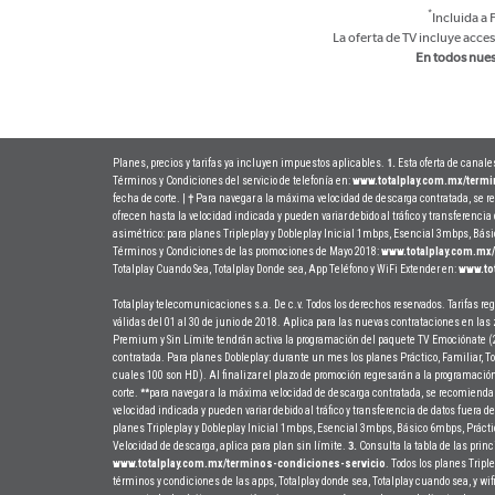
*
Incluida a 
La oferta de TV incluye acces
En todos nuest
Planes, precios y tarifas ya incluyen impuestos aplicables.
Esta oferta de canale
1.
Términos y Condiciones del servicio de telefonía en:
www.totalplay.com.mx/termi
fecha de corte. |
Para navegar a la máxima velocidad de descarga contratada, se r
†
ofrecen hasta la velocidad indicada y pueden variar debido al tráfico y transferencia 
asimétrico: para planes Tripleplay y Dobleplay Inicial 1mbps, Esencial 3mbps, B
Términos y Condiciones de las promociones de Mayo 2018:
www.totalplay.com.mx
Totalplay Cuando Sea, Totalplay Donde sea, App Teléfono y WiFi Extender en:
www.to
Totalplay telecomunicaciones s.a. De c.v. Todos los derechos reservados. Tarifas re
válidas del 01 al 30 de junio de 2018. Aplica para las nuevas contrataciones en las
Premium y Sin Límite tendrán activa la programación del paquete TV Emociónate (25
contratada. Para planes Dobleplay: durante un mes los planes Práctico, Familiar, 
cuales 100 son HD). Al finalizar el plazo de promoción regresarán a la programación
corte.
para navegar a la máxima velocidad de descarga contratada, se recomienda c
**
velocidad indicada y pueden variar debido al tráfico y transferencia de datos fuera de
planes Tripleplay y Dobleplay Inicial 1mbps, Esencial 3mbps, Básico 6mbps, Prá
Velocidad de descarga, aplica para plan sin límite.
Consulta la tabla de las princ
3.
www.totalplay.com.mx/terminos-condiciones-servicio
. Todos los planes Trip
términos y condiciones de las apps, Totalplay donde sea, Totalplay cuando sea, y wi