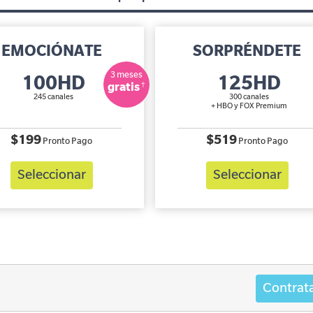
EMOCIÓNATE
SORPRÉNDETE
3 meses
100HD
125HD
†
gratis
245 canales
300 canales
+ HBO y FOX Premium
$199
$519
Pronto Pago
Pronto Pago
Seleccionar
Seleccionar
Contrat