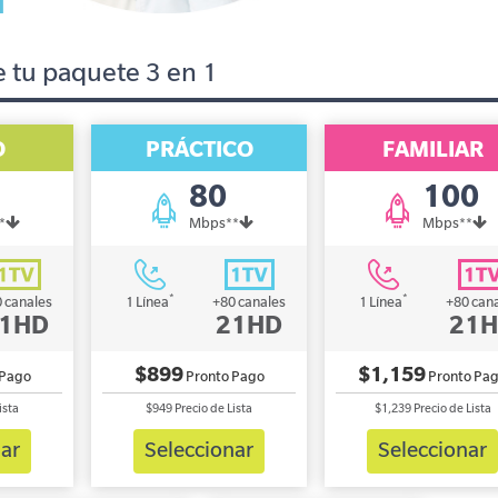
e tu paquete 3 en 1
O
PRÁCTICO
FAMILIAR
80
100
*
Mbps**
Mbps**
*
*
 canales
1 Línea
+80 canales
1 Línea
+80 can
1HD
21HD
21
$899
$1,159
 Pago
Pronto Pago
Pronto Pa
ista
$949
Precio de Lista
$1,239
Precio de Lista
nar
Seleccionar
Seleccionar