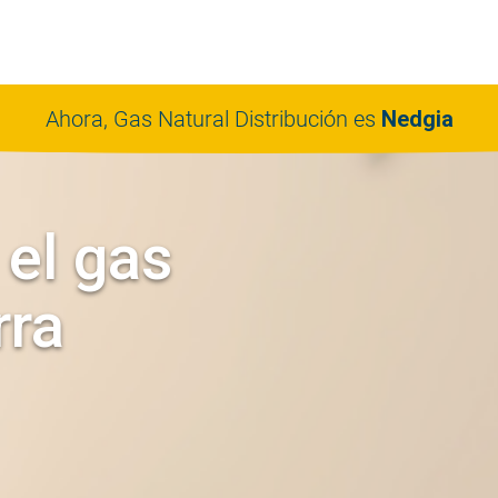
Ahora, Gas Natural Distribución es
Nedgia
 el gas
rra